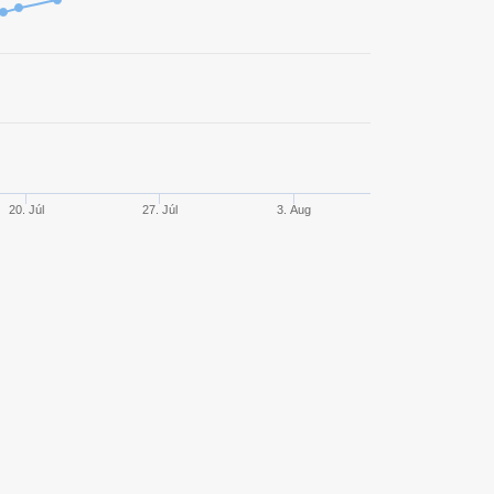
4091
66,85%
4154,43
3477
52,17%
1719,00
2944
59,21%
2900,07
2114
60,12%
2909,28
20. Júl
27. Júl
3. Aug
1655
53,84%
2632,65
1311
56,06%
2549,46
1303
59,17%
3319,73
1302
54,38%
2639,63