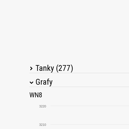
Tanky (277)
Grafy
Názov tanku
M
WN8
T34
3220
Škoda T 56
3210