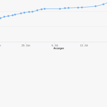
8
3150,00
1428
10
1834,40
691
8
2261,96
1063
8
2082,01
1017
n
29. Jún
6. Júl
13. Júl
Anzeigen
8
1985,03
903
10
2689,87
898
8
2422,69
1215
10
2857,37
867