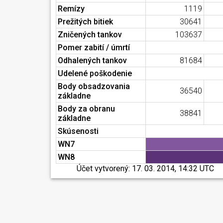
Remízy
1119
Prežitých bitiek
30641
Zničených tankov
103637
Pomer zabití / úmrtí
Odhalených tankov
81684
Udelené poškodenie
Body obsadzovania
36540
základne
Body za obranu
38841
základne
Skúsenosti
WN7
WN8
Účet vytvorený:
17. 03. 2014, 14:32 UTC