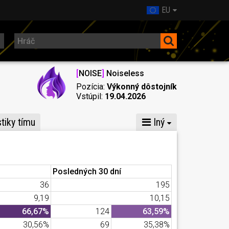
EU
[
NOISE
]
Noiselеss
Pozícia:
Výkonný dôstojník
Vstúpil:
19.04.2026
stiky tímu
Iný
Posledných 30 dní
36
195
9,19
10,15
66,67%
124
63,59%
30,56%
69
35,38%