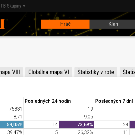
FB Skupiny
Hráč
Klan
mapa VIII
Globálna mapa VI
Štatistiky v rote
Štati
Posledných 24 hodín
Posledných 7 dní
75831
19
8,71
9,05
59,05%
14
73,68%
24
39,47%
5
26,32%
11