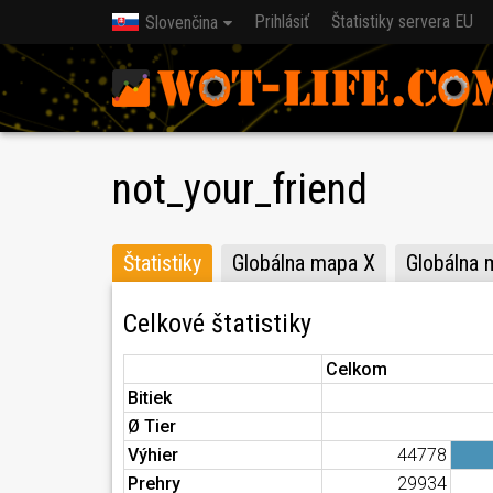
Prihlásiť
Štatistiky servera EU
Slovenčina
not_your_friend
Štatistiky
Globálna mapa X
Globálna 
Celkové štatistiky
Celkom
Bitiek
Ø Tier
Výhier
44778
Prehry
29934