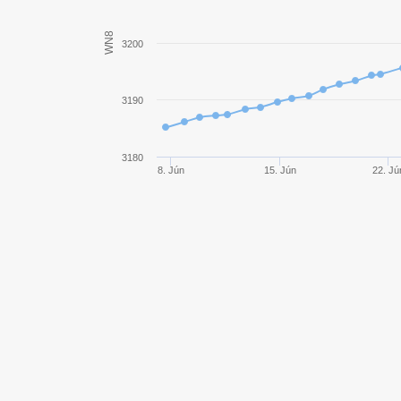
BZ-176
WN8
3200
Object 261
3190
Somua SM
WZ-120-1G FT
3180
8. Jún
15. Jún
22. Jú
Rheinmetall Skorpion G
IS-7
Bisonte C45
E 100