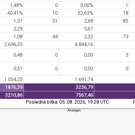
1,48%
0
0,00%
1
40,41%
10
52,63%
18
1,37
51
2,68
85
2,29
5,67
1,08
44
2,32
73
2.696,35
4.844,16
0,48
0
0,00
3
0,51
0
0,00
0
1.054,23
1.691,74
1876,39
3256,79
3210,86
7567,46
Posledná bitka:
05. 08. 2026, 19:28 UTC
Anzeigen